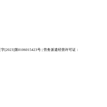
023]第0106015423号 | 劳务派遣经营许可证：
中国人才
人才网
南京人才网
929人才网站
招聘网
人力资源
百事通同城网
人才招聘网
52人才网
最新招聘
今日信息网
bossrcw
江苏人才网
人才网站大全
招聘网
购买友情链接