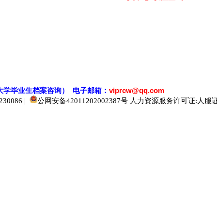
大学毕业生档案
咨
询） 电子邮箱：
viprcw@qq.com
0086 |
公网安备42011202002387号
人力资源服务许可证:人服证字[2
520人才
929人才
应届生人才网
中国人才网
985人才网
211人才网
1001人才网
1688人才网
中国人才招聘网
中国招聘网
boss招聘网
直聘人才网
最新招聘信息
最新求职简历
597招聘网
百网人才