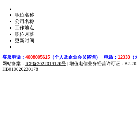
职位名称
公司名称
工作地点
职位月薪
更新时间
客
服电话：
4008005615
（个人及企业会员咨询） 电话：
12333
（
网站备案：
ICP备2022019120号
| 增值电信业务经营许可证：B2-2023
HB010620230178
929人才网
929招聘网
南方人才网
919人才网
939人才网
联合人才网
联合招聘网
888人才网
163人才网
163招聘网
同城招聘网
毕业生求职网
域名抢注网
招聘人才网
中国直聘网
直聘招聘网
人才网
武汉人才网
520人才网
28人才网